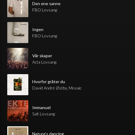
Den ene sanne
FBO Lovsang
Ingen
FBO Lovsang
Vår skaper
Acta Lovsang
Hvorfor gråter du
David André Østby, Mosaic
Immanuel
Salt Lovsang
Nature's dancing