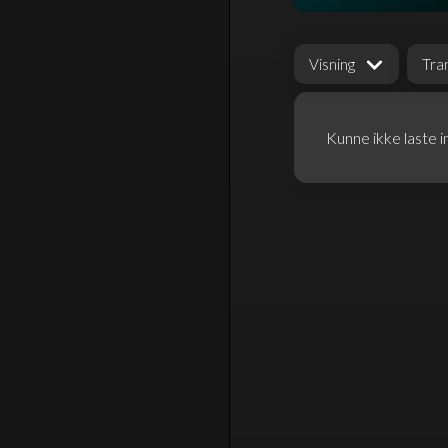
Visning
Tra
Kunne ikke laste i