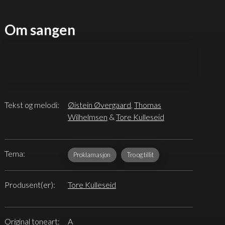
Om sangen
Tekst og melodi:
Øistein Øvergaard
,
Thomas
Wilhelmsen
&
Tore Kulleseid
Tema:
Proklamasjon
Tro og tillit
Produsent(er):
Tore Kulleseid
Original toneart:
A