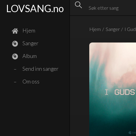
LOVSANG.no
Hjem
/
Sanger
/
I Gu
Hjem
Sanger
Album
Send inn sanger
–
Om oss
–