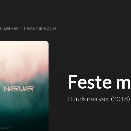
ds nærvær
/
Feste mine øyne
Feste m
I Guds nærvær
(
2018
)