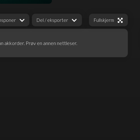
Fullskjerm
nsponer
Del / eksporter
nn akkorder. Prøv en annen nettleser.