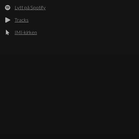
Lytt på Spotify
Tracks
IMI-kirken