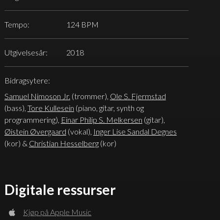
Tempo:
124 BPM
Utgivelsesår:
2018
Bidragsytere:
Samuel Nimoson Jr.
(trommer),
Ole S. Fjermstad
(bass),
Tore Kullesein
(piano, gitar, synth og
programmering),
Einar Philip S. Melkersen
(gitar),
Øistein Øvergaard
(vokal),
Inger Lise Sandal Degnes
(kor) &
Christian Hesselberg
(kor)
Digitale ressurser
Kjøp på Apple Music