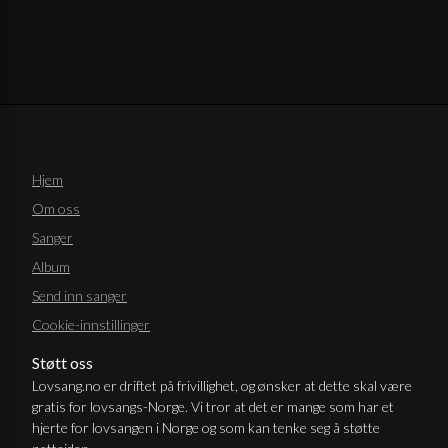
Hjem
Om oss
Sanger
Album
Send inn sanger
Cookie-innstillinger
Støtt oss
Lovsang.no er driftet på frivillighet, og ønsker at dette skal være
gratis for lovsangs-Norge. Vi tror at det er mange som har et
hjerte for lovsangen i Norge og som kan tenke seg å støtte