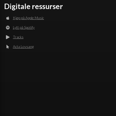
Digitale ressurser
Kjøp på Apple Music
Lytt på Spotify
Tracks
Acta Lovsang