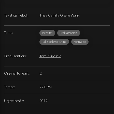
Tekst og melodi:
Thea Camilla Gjære Wang
Tema:
Identitet
Proklamasjon
Takk og lovprisning
Fornyelse
Produsent(er):
Tore Kulleseid
Original toneart:
C
Tempo:
72 BPM
Utgivelsesår:
2019