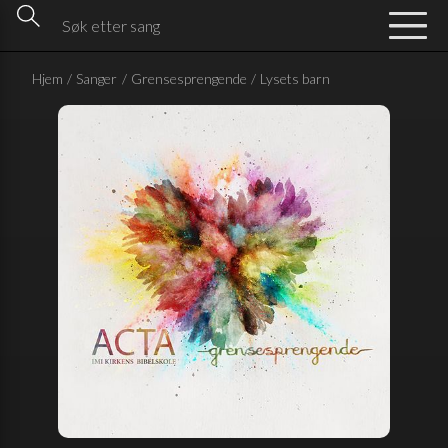
Hjem
/
Sanger
/
Grensesprengende
/
Lysets barn