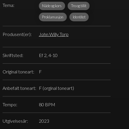
Tema:
Nåde og kors
Tro og tillit
Proklamasjon
Identitet
Produsent(er):
John Willy Torp
Skriftsted:
Ef 2, 4-10
Original toneart:
F
Anbefalt toneart:
F (orginal toneart)
Tempo:
80 BPM
Utgivelsesår:
2023