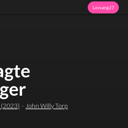
Lovsang27
agte
ger
(
2023
)
-
John Willy Torp