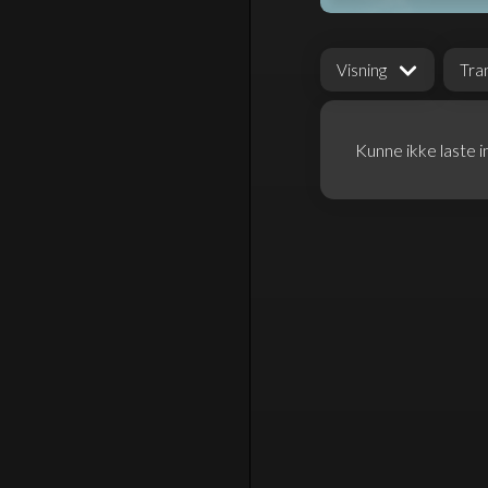
Visning
Tra
Kunne ikke laste i