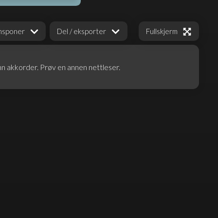
Fullskjerm
nsponer
Del / eksporter
nn akkorder. Prøv en annen nettleser.