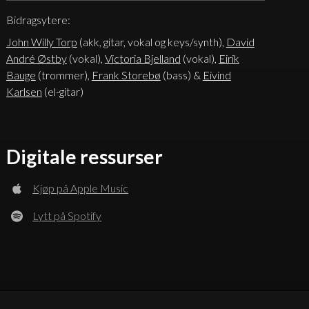
Bidragsytere:
John Willy Torp
(akk, gitar, vokal og keys/synth),
David
André Østby
(vokal),
Victoria Bjelland
(vokal),
Eirik
Bauge
(trommer),
Frank Storebø
(bass) &
Eivind
Karlsen
(el-gitar)
Digitale ressurser
Kjøp på Apple Music
Lytt på Spotify