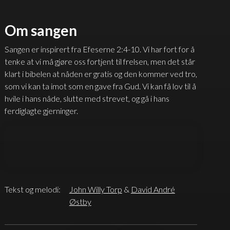
Om sangen
Sangen er inspirert fra Efeserne 2:4-10. Vi har fort for å
tenke at vi må gjøre oss fortjent til frelsen, men det står
klart i bibelen at nåden er gratis og den kommer ved tro,
som vi kan ta imot som en gave fra Gud. Vi kan få lov til å
hvile i hans nåde, slutte med strevet, og gå i hans
ferdiglagte gjerninger.
Tekst og melodi:
John Willy Torp
&
David André
Østby