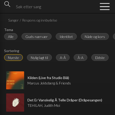
Sanger
/
Respons og innbydelse
Tema
Alle
Guds nærvær
Identitet
Nåde og kors
Sortering
Nyeste
Nylig lagt til
A-Å
Å-A
Eldste
Kilden (Live fra Studio Blå)
Marcus Jekteberg & Friends
Det Er Vanskelig Å Telle Dråper (Dråpesangen)
TEHILAH, Judith Moi