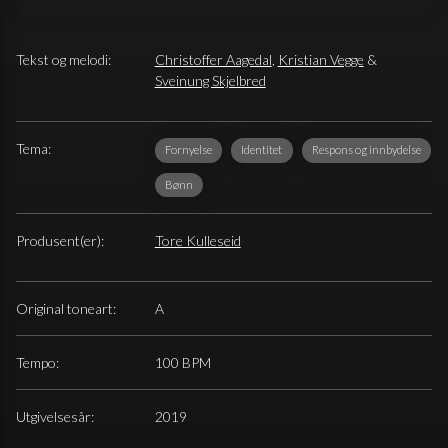
Tekst og melodi:
Christoffer Aagedal
,
Kristian Vegge
&
Sveinung Skjelbred
Tema:
Fornyelse
Identitet
Respons og innbydelse
Bønn
Produsent(er):
Tore Kulleseid
Original toneart:
A
Tempo:
100 BPM
Utgivelsesår:
2019