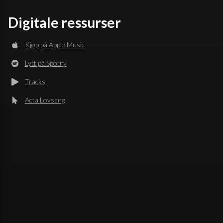
Digitale ressurser
Kjøp på Apple Music
Lytt på Spotify
Tracks
Acta Lovsang