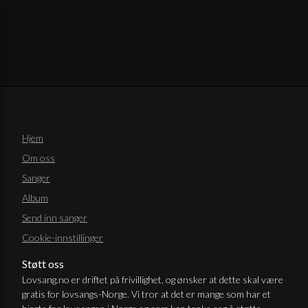
Hjem
Om oss
Sanger
Album
Send inn sanger
Cookie-innstillinger
Støtt oss
Lovsang.no er driftet på frivillighet, og ønsker at dette skal være
gratis for lovsangs-Norge. Vi tror at det er mange som har et