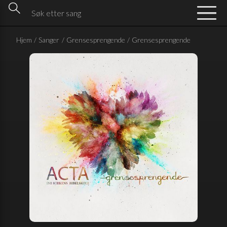
Hjem
/
Sanger
/
Grensesprengende
/
Grensesprengende