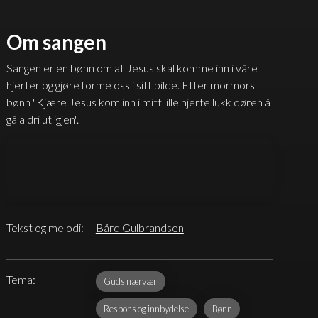
Om sangen
Sangen er en bønn om at Jesus skal komme inn i våre
hjerter og gjøre forme oss i sitt bilde. Etter mormors
bønn "Kjære Jesus kom inn i mitt lille hjerte lukk døren å
gå aldri ut igjen".
Tekst og melodi:
Bård Gulbrandsen
Tema:
Guds nærvær
Respons og innbydelse
Bønn