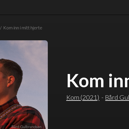
/
Kom inn i mitt hjerte
Kom inn
Kom
(
2021
)
-
Bård Gu