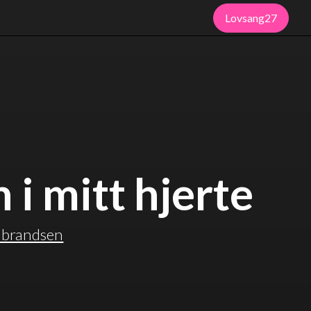
Lovsang27
 i mitt hjerte
lbrandsen