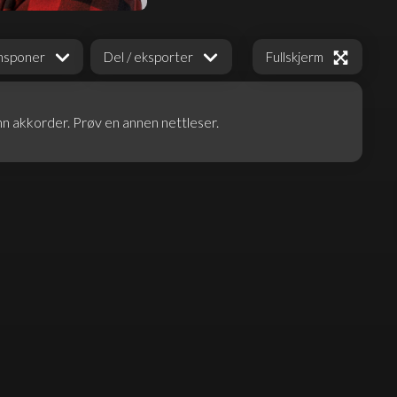
Fullskjerm
nsponer
Del / eksporter
nn akkorder. Prøv en annen nettleser.