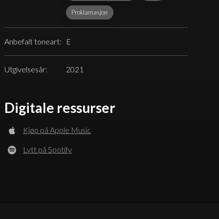
Proklamasjon
Anbefalt toneart:
E
Utgivelsesår:
2021
Digitale ressurser
Kjøp på Apple Music
Lytt på Spotify