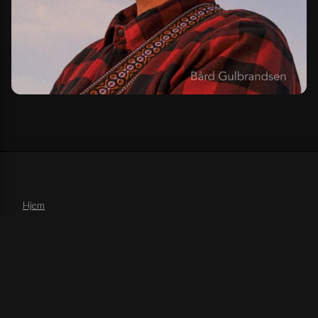
Hjem
Om oss
Sanger
Album
Send inn sanger
Cookie-innstillinger