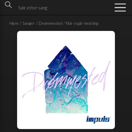
Hjem
/
Sanger
/
Drømmested
/
Når vi går med deg