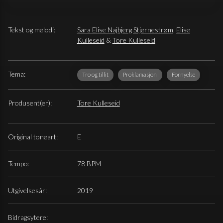
Tekst og melodi:
Sara Elise Najbjerg Stjernestrøm
,
Elise
Kulleseid
&
Tore Kulleseid
Tema:
Tro og tillit
Proklamasjon
Fornyelse
Produsent(er):
Tore Kulleseid
Original toneart:
E
Tempo:
78 BPM
Utgivelsesår:
2019
Bidragsytere: