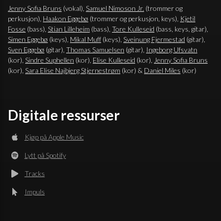
Jenny Sofia Bruns
(vokal),
Samuel Nimoson Jr.
(trommer og
perkusjon),
Haakon Eggebø
(trommer og perkusjon, keys),
Kjetil
Fosse
(bass),
Stian Lilleheim
(bass),
Tore Kulleseid
(bass, keys, gitar),
Simen Eggebø
(keys),
Mikal Muff
(keys),
Sveinung Fjermestad
(gitar),
Sven Eggebø
(gitar),
Thomas Samuelsen
(gitar),
Ingeborg Ufsvatn
(kor),
Sindre Suphellen
(kor),
Elise Kulleseid
(kor),
Jenny Sofia Bruns
(kor),
Sara Elise Najbjerg Stjernestrøm
(kor) &
Daniel Miles
(kor)
Digitale ressurser
Kjøp på Apple Music
Lytt på Spotify
Tracks
Impuls