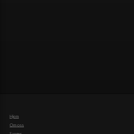
Hjem
Om oss
Sanger