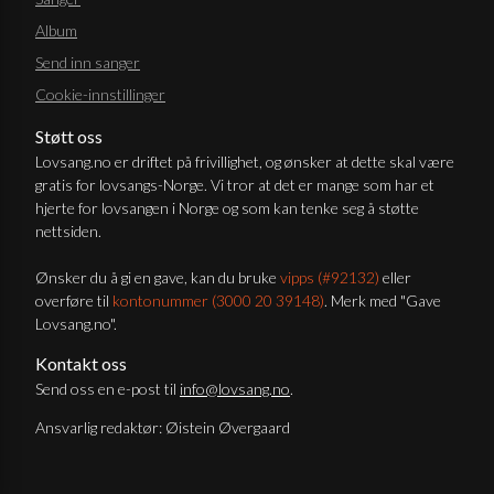
Album
Send inn sanger
Cookie-innstillinger
Støtt oss
Lovsang.no er driftet på frivillighet, og ønsker at dette skal være
gratis for lovsangs-Norge. Vi tror at det er mange som har et
hjerte for lovsangen i Norge og som kan tenke seg å støtte
nettsiden.
Ønsker du å gi en gave, kan du bruke
vipps (#92132)
eller
overføre til
kontonummer (3000 20 39148)
. Merk med "Gave
Lovsang.no".
Kontakt oss
Send oss en e-post til
info@lovsang.no
.
Ansvarlig redaktør: Øistein Øvergaard