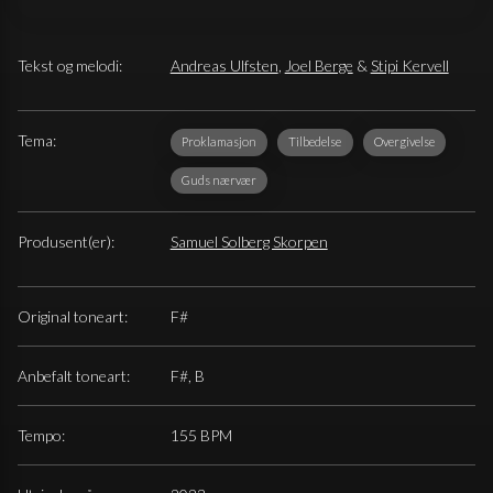
Tekst og melodi:
Andreas Ulfsten
,
Joel Berge
&
Stipi Kervell
Tema:
Proklamasjon
Tilbedelse
Overgivelse
Guds nærvær
Produsent(er):
Samuel Solberg Skorpen
Original toneart:
F#
Anbefalt toneart:
F#, B
Tempo:
155 BPM