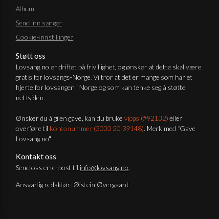
Album
Send inn sanger
Cookie-innstillinger
Støtt oss
Lovsang.no er driftet på frivillighet, og ønsker at dette skal være
gratis for lovsangs-Norge. Vi tror at det er mange som har et
hjerte for lovsangen i Norge og som kan tenke seg å støtte
nettsiden.
Ønsker du å gi en gave, kan du bruke
vipps (#92132)
eller
overføre til
kontonummer (3000 20 39148)
. Merk med "Gave
Lovsang.no".
Kontakt oss
Send oss en e-post til
info@lovsang.no
.
Ansvarlig redaktør: Øistein Øvergaard