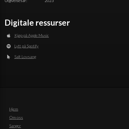
Utgivelsesår:
2023
Digitale ressurser
Kjøp på Apple Music
Lytt på Spotify
Salt Lovsang
Hjem
Om oss
Sanger