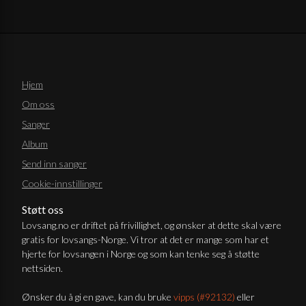
Hjem
Om oss
Sanger
Album
Send inn sanger
Cookie-innstillinger
Støtt oss
Lovsang.no er driftet på frivillighet, og ønsker at dette skal være
gratis for lovsangs-Norge. Vi tror at det er mange som har et
hjerte for lovsangen i Norge og som kan tenke seg å støtte
nettsiden.
Ønsker du å gi en gave, kan du bruke
vipps (#92132)
eller