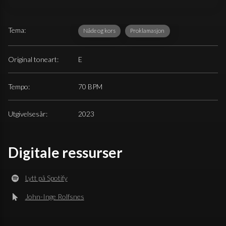
Tema:
Nåde og kors
Proklamasjon
Original toneart:
E
Tempo:
70 BPM
Utgivelsesår:
2023
Digitale ressurser
Lytt på Spotify
John-Inge Rolfsnes