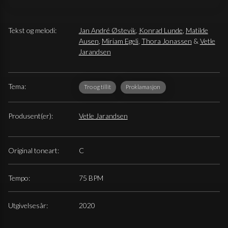
Tekst og melodi:
Jan André Østevik
,
Konrad Lunde
,
Matilde
Ausen
,
Miriam Egeli
,
Thora Jonassen
&
Vetle
Jarandsen
Tema:
Tro og tillit
Proklamasjon
Produsent(er):
Vetle Jarandsen
Original toneart:
C
Tempo:
75 BPM
Utgivelsesår:
2020