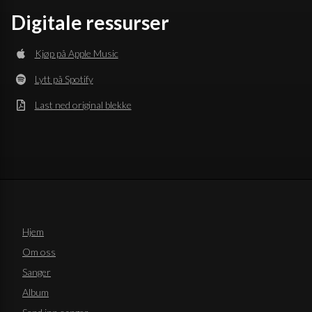
Digitale ressurser
Kjøp på Apple Music
Lytt på Spotify
Last ned original blekke
Hjem
Om oss
Sanger
Album