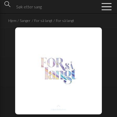
Hjem
/
Sanger
/
For så langt
/
For så langt