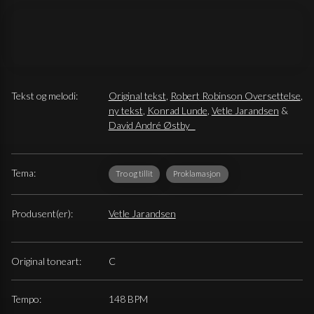
Tekst og melodi:
Original tekst
,
Robert Robinson Oversettelse
,
ny tekst
,
Konrad Lunde
,
Vetle Jarandsen
&
David André Østby
Tema:
Tro og tillit
Proklamasjon
Produsent(er):
Vetle Jarandsen
Original toneart:
C
Tempo:
148 BPM