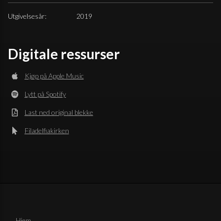
Utgivelsesår:
2019
Digitale ressurser
Kjøp på Apple Music
Lytt på Spotify
Last ned original blekke
Filadelfiakirken
Hjem