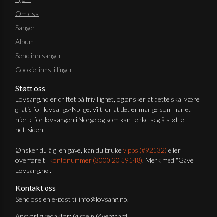
Om oss
Sanger
Album
Send inn sanger
Cookie-innstillinger
Støtt oss
Lovsang.no er driftet på frivillighet, og ønsker at dette skal være
gratis for lovsangs-Norge. Vi tror at det er mange som har et
hjerte for lovsangen i Norge og som kan tenke seg å støtte
nettsiden.
Ønsker du å gi en gave, kan du bruke
vipps (#92132)
eller
overføre til
kontonummer (3000 20 39148)
. Merk med "Gave
Lovsang.no".
Kontakt oss
Send oss en e-post til
info@lovsang.no
.
Ansvarlig redaktør: Øistein Øvergaard