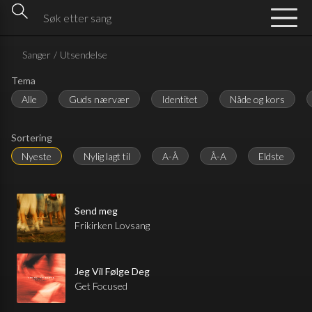
Sanger
/
Utsendelse
Tema
Alle
Guds nærvær
Identitet
Nåde og kors
Sortering
Nyeste
Nylig lagt til
A-Å
Å-A
Eldste
Send meg
Frikirken Lovsang
Jeg Vil Følge Deg
Get Focused