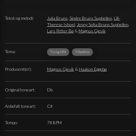
Tekst og melodi:
Julia Bruns
,
Sindre Bruns Suphellen
,
Lill-
Therese Ishoel
,
Jenny Sofia Bruns Suphellen
,
Lars Petter Bø
&
Magnus Gjevik
Tema:
Tro og tillit
Tilbedelse
Produsent(er):
Magnus Gjevik
&
Haakon Eggebø
Original toneart:
Db
Anbefalt toneart:
C#
Tempo:
78 BPM