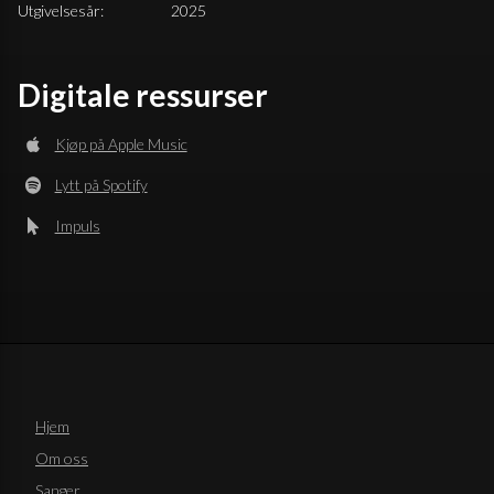
Utgivelsesår:
2025
Digitale ressurser
Kjøp på Apple Music
Lytt på Spotify
Impuls
Hjem
Om oss
Sanger