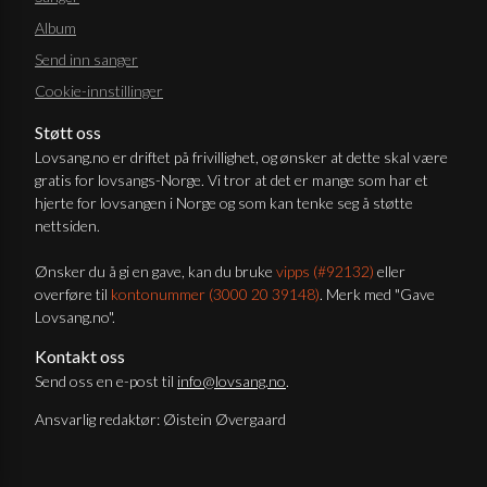
Album
Send inn sanger
Cookie-innstillinger
Støtt oss
Lovsang.no er driftet på frivillighet, og ønsker at dette skal være
gratis for lovsangs-Norge. Vi tror at det er mange som har et
hjerte for lovsangen i Norge og som kan tenke seg å støtte
nettsiden.
Ønsker du å gi en gave, kan du bruke
vipps (#92132)
eller
overføre til
kontonummer (3000 20 39148)
. Merk med "Gave
Lovsang.no".
Kontakt oss
Send oss en e-post til
info@lovsang.no
.
Ansvarlig redaktør: Øistein Øvergaard