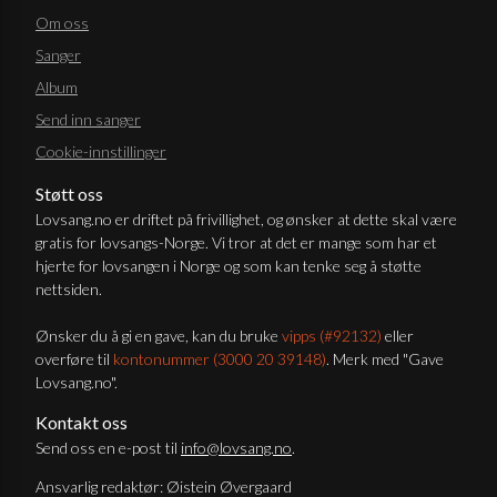
Om oss
Sanger
Album
Send inn sanger
Cookie-innstillinger
Støtt oss
Lovsang.no er driftet på frivillighet, og ønsker at dette skal være
gratis for lovsangs-Norge. Vi tror at det er mange som har et
hjerte for lovsangen i Norge og som kan tenke seg å støtte
nettsiden.
Ønsker du å gi en gave, kan du bruke
vipps (#92132)
eller
overføre til
kontonummer (3000 20 39148)
. Merk med "Gave
Lovsang.no".
Kontakt oss
Send oss en e-post til
info@lovsang.no
.
Ansvarlig redaktør: Øistein Øvergaard