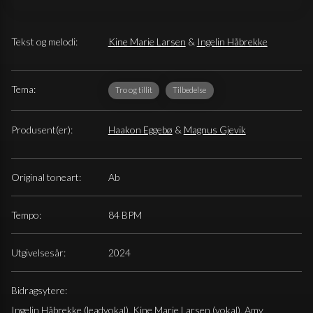
Tekst og melodi:
Kine Marie Larsen
&
Ingelin Håbrekke
Tema:
Tro og tillit
Tilbedelse
Produsent(er):
Haakon Eggebø
&
Magnus Gjevik
Original toneart:
Ab
Tempo:
84 BPM
Utgivelsesår:
2024
Bidragsytere:
Ingelin Håbrekke
(leadvokal),
Kine Marie Larsen
(vokal),
Amy