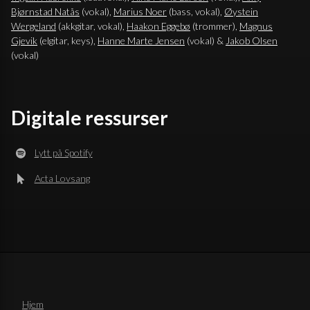
Bjørnstad Natås
(vokal),
Marius Noer
(bass, vokal),
Øystein
Wergeland
(akkgitar, vokal),
Haakon Eggebø
(trommer),
Magnus
Gjevik
(elgitar, keys),
Hanne Marte Jensen
(vokal) &
Jakob Olsen
(vokal)
Digitale ressurser
Lytt på Spotify
Acta Lovsang
Hjem