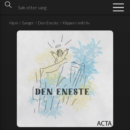
Hjem
/
Sanger
/
Den Eneste
/
Klippen i mitt liv