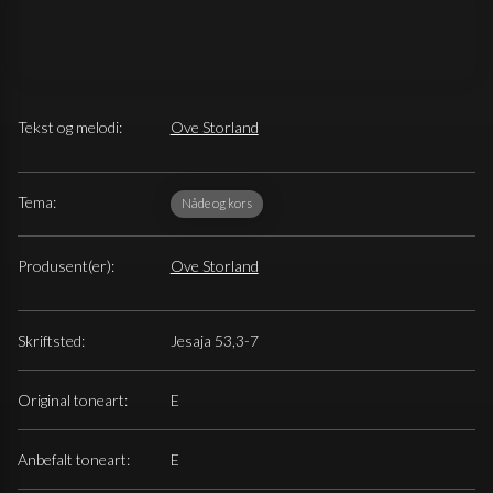
Tekst og melodi:
Ove Storland
Tema:
Nåde og kors
Produsent(er):
Ove Storland
Skriftsted:
Jesaja 53,3-7
Original toneart:
E
Anbefalt toneart:
E