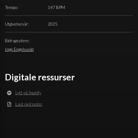
Tempo:
147 BPM
Utgivelsesår:
2025
Bidragsytere:
Inge Engelsvold
Digitale ressurser
Lytt på Spotify
Last ned noter