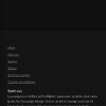
Hjem
Om oss
Sanger
Album
Send inn sanger
Cookie-innstillinger
Støtt oss
Lovsang.no er driftet på frivillighet, og ønsker at dette skal være
gratis for lovsangs-Norge. Vi tror at det er mange som har et