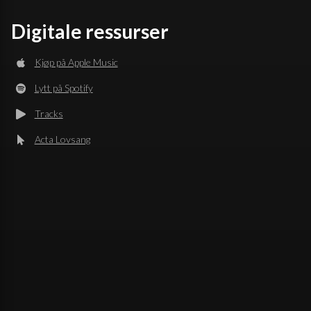
Digitale ressurser
Kjøp på Apple Music
Lytt på Spotify
Tracks
Acta Lovsang