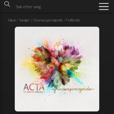
Hjem
/
Sanger
/
Grensesprengende
/
Fullbrakt