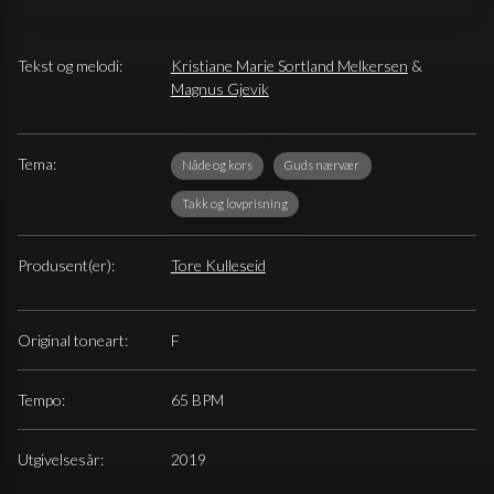
Tekst og melodi:
Kristiane Marie Sortland Melkersen
&
Magnus Gjevik
Tema:
Nåde og kors
Guds nærvær
Takk og lovprisning
Produsent(er):
Tore Kulleseid
Original toneart:
F
Tempo:
65 BPM
Utgivelsesår:
2019