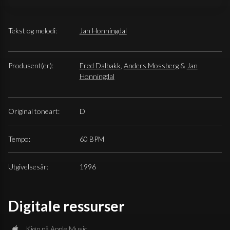
Tekst og melodi:
Jan Honningdal
Produsent(er):
Fred Dalbakk
,
Anders Mossberg
&
Jan
Honningdal
Original toneart:
D
Tempo:
60 BPM
Utgivelsesår:
1996
Digitale ressurser
Kjøp på Apple Music