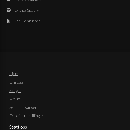
Lytt på Spotify
Jan Honningdal
Hjem
Om oss
Sanger
Album
Send inn sanger
Cookie-innstillinger
Støtt oss