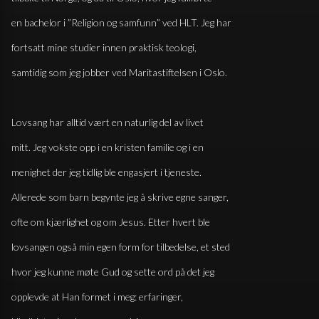
en bachelor i ”Religion og samfunn” ved HLT. Jeg har
fortsatt mine studier innen praktisk teologi,
samtidig som jeg jobber ved Maritastiftelsen i Oslo.
Lovsang har alltid vært en naturlig del av livet
mitt. Jeg vokste opp i en kristen familie og i en
menighet der jeg tidlig ble engasjert i tjeneste.
Allerede som barn begynte jeg å skrive egne sanger,
ofte om kjærlighet og om Jesus. Etter hvert ble
lovsangen også min egen form for tilbedelse, et sted
hvor jeg kunne møte Gud og sette ord på det jeg
opplevde at Han formet i meg: erfaringer,