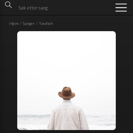
Hjem
/
Sanger
/
Yawheh