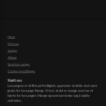
Hjem
Om oss
Sanger
Album
Send inn sanger
Cookie-innstillinger
Støtt oss
Lovsang.no er driftet på frivillighet, og ønsker at dette skal være
gratis for lovsangs-Norge. Vi tror at det er mange som har et
hjerte for lovsangen i Norge og som kan tenke seg å støtte
nettsiden.