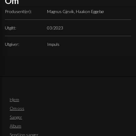
Om
Produsent(er):
Magnus Gjevik, Haakon Eggebø
Utgitt:
03/2023
Utgiver:
Impuls
Hjem
Om oss
Sanger
Album
Send inn sanger