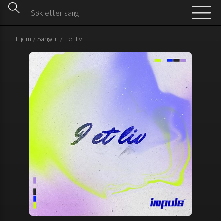
Hjem
/
Sanger
/
I et liv