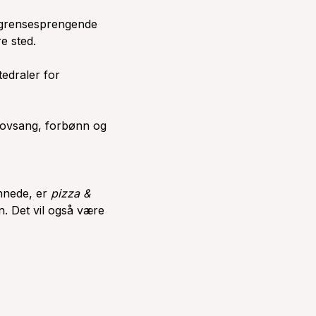
, grensesprengende
e sted.
tedraler for
lovsang, forbønn og
innede, er
pizza &
n. Det vil også være