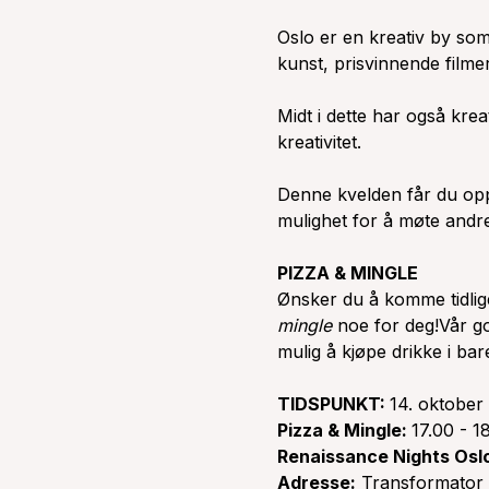
Oslo er en kreativ by so
kunst, prisvinnende filmer
Midt i dette har også krea
kreativitet.
Denne kvelden får du opp
mulighet for å møte andre
PIZZA & MINGLE
Ønsker du å komme tidlig
mingle
noe for deg!Vår go
mulig å kjøpe drikke i bar
TIDSPUNKT:
14. oktober
Pizza & Mingle:
17.00 - 1
Renaissance Nights Osl
Adresse:
Transformator 