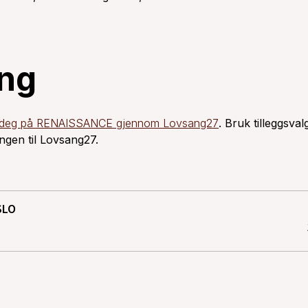
ng
 deg på RENAISSANCE gjennom Lovsang27
. Bruk tilleggsval
ingen til Lovsang27.
SLO